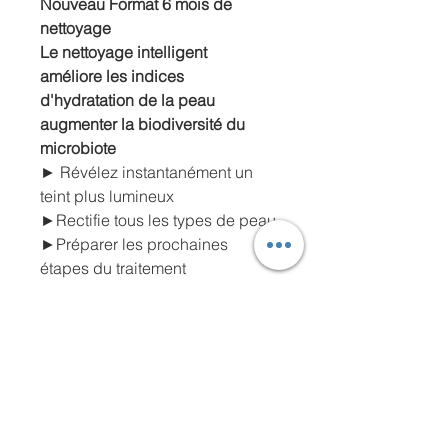
Nouveau Format 6 mois de
nettoyage
Le nettoyage intelligent
améliore les indices
d'hydratation de la peau
augmenter la biodiversité du
microbiote
► Révélez instantanément un
teint plus lumineux
►Rectifie tous les types de peau
►Préparer les prochaines
étapes du traitement
► Aide à éliminer en douceur les
cellules mortes
► Conserve le film
hydrolipidique intact
►Élimine les maquillages les
plus tenaces y compris
waterproof.