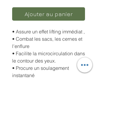
Ajouter au panier
• Assure un effet lifting immédiat
,
• Combat les sacs, les cernes et
l'enflure
• Facilite la microcirculation dans
le contour des yeux.
• Procure un soulagement
instantané
• Le multi-hydratant combat les
rides, les poches et les cernes
• Aide à éliminer les ombres
sombres disgracieuses sous les
yeux.
Recommandé dans les peaux
stressées-arides et fragiles