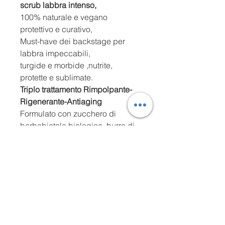
scrub labbra intenso,
100% naturale e vegano
protettivo e curativo,
Must-have dei backstage per
labbra impeccabili,
turgide e morbide ,nutrite,
protette e sublimate.
Triplo trattamento Rimpolpante-
Rigenerante-Antiaging
Formulato con zucchero di
barbabietola biologica, burro di
cacao e nettare di agave, esfolia
delicatamente mentre la vitamina
C ed E idrata e illumina le labbra
più dolci e i biopeptidi
rimpolpano,favorendo la
formazione di nuovo acido
ialuronico.
30 ML